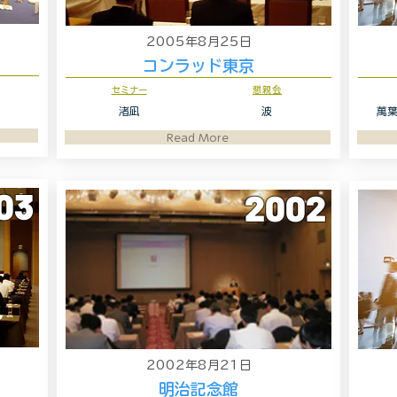
2005年8月25日
コンラッド東京
セミナー
懇親会
渚凪
波
萬葉
Read More
03
2002
2002年8月21日
明治記念館