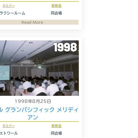
セミナー
懇親会
ラクシールーム
同会場
Read More
1998
1998年8月25日
ル グランパシフィック メリディ
アン
セミナー
懇親会
エトワール
同会場