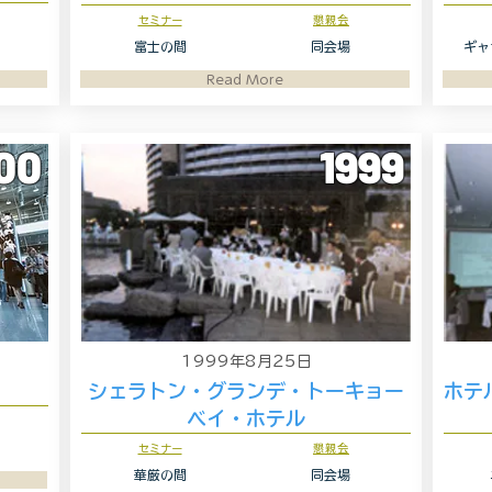
セミナー
懇親会
富士の間
同会場
ギャ
Read More
00
1999
1999年8月25日
シェラトン・グランデ・トーキョー
ホテ
ベイ・ホテル
セミナー
懇親会
華厳の間
同会場