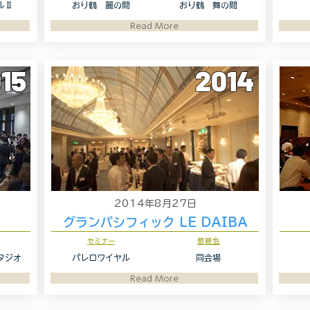
ルⅡ
おり鶴 麗の間
おり鶴 舞の間
Read More
15
2014
2014年8月27日
グランパシフィック LE DAIBA
セミナー
懇親会
タジオ
パレロワイヤル
同会場
Read More