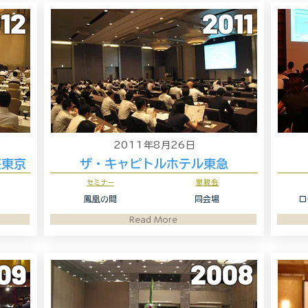
12
2011
2011年8月26日
荘東京
ザ・キャピトルホテル東急
セミナー
懇親会
鳳凰の間
同会場
ロ
Read More
09
2008